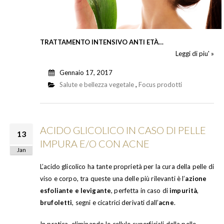
TRATTAMENTO INTENSIVO ANTI ETÀ…
Leggi di piu' »
Gennaio 17, 2017
Salute e bellezza vegetale
,
Focus prodotti
ACIDO GLICOLICO IN CASO DI PELLE
13
IMPURA E/O CON ACNE
Jan
L’acido glicolico ha tante proprietà per la cura della pelle di
viso e corpo, tra queste una delle più rilevanti è l’
azione
esfoliante e levigante
, perfetta in caso di
impurità
,
brufoletti
, segni e cicatrici derivati dall’
acne
.
In pratica, eliminando le cellule superficiali della pelle,