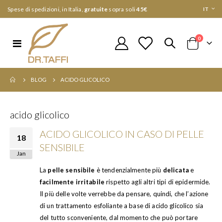
Lingua
Spese di spedizioni, in Italia,
gratuite
sopra soli
45€
IT
elementi
0
Toggle
Cart
Nav
BLOG
ACIDO GLICOLICO
acido glicolico
ACIDO GLICOLICO IN CASO DI PELLE
18
SENSIBILE
Jan
La
pelle sensibile
è tendenzialmente più
delicata
e
facilmente irritabile
rispetto agli altri tipi di epidermide.
Il più delle volte verrebbe da pensare, quindi, che l’azione
di un trattamento esfoliante a base di acido glicolico sia
del tutto sconveniente, dal momento che può portare