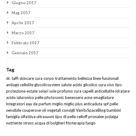
Giugno 2017
Mag 2017
Aprile 2017
Marzo 2017
Febbraio 2017
Gennaio 2017
Tag
dr. taffi
skincare
cura corpo
trattamento
bellezza
linee funzionali
antiage
cellulite
glycolicsystem
salute
acido glicolico
cura viso
tips
protezione
estate
solari
sole
profumo
cura capelli
anticellulite
idratare
acido ialuronico
pelle
phytosonic
benessere
acne
smagliature
integratori
eau de parfum
miglio
miglio plus
anticaduta
spf
pelle
sensibile
couperose
oli vegetali
consigli
VanitySpaceBlog
bambini
famiglia olfattiva
ultrasuoni
tipo di pelle
celloff
pronalen
jodalga
nutriente
stress
acqua di bolgheri
fitoterapia
fango