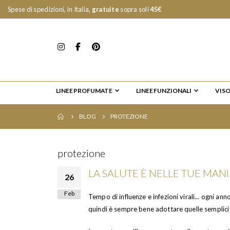
Spese di spedizioni, in Italia,
gratuite
sopra soli
45€
LINEE PROFUMATE
LINEE FUNZIONALI
VIS
BLOG
PROTEZIONE
protezione
LA SALUTE È NELLE TUE MANI - 
26
Feb
Tempo di influenze e infezioni virali... ogni an
quindi è sempre bene adottare quelle semplici 