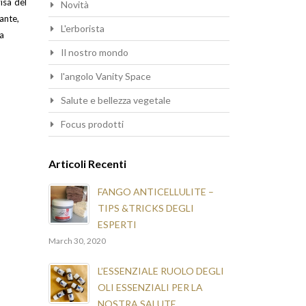
isa del
Novità
ante,
L'erborista
 a
Il nostro mondo
l'angolo Vanity Space
Salute e bellezza vegetale
Focus prodotti
Articoli Recenti
FANGO ANTICELLULITE –
TIPS &TRICKS DEGLI
ESPERTI
March 30, 2020
L’ESSENZIALE RUOLO DEGLI
OLI ESSENZIALI PER LA
NOSTRA SALUTE