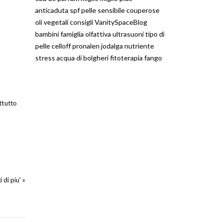
anticaduta
spf
pelle sensibile
couperose
oli vegetali
consigli
VanitySpaceBlog
bambini
famiglia olfattiva
ultrasuoni
tipo di
pelle
celloff
pronalen
jodalga
nutriente
stress
acqua di bolgheri
fitoterapia
fango
ttutto
 di piu' »