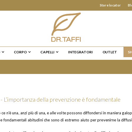
Store locator
Bl
O
CORPO
CAPELLI
INTEGRATORI
OUTLET
S
L’importanza della prevenzione è fondamentale
no ce n'è una, anzi più di una, e alle volte possono diffondersi in maniera galo
e fondamentali abitudini che sono di estremo aiuto per prevenirne la diffus