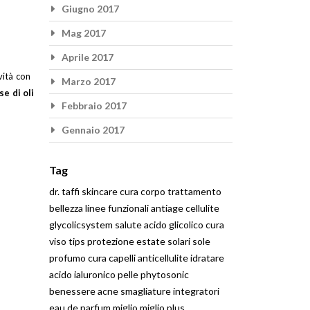
Giugno 2017
Mag 2017
Aprile 2017
vità con
Marzo 2017
se di oli
Febbraio 2017
Gennaio 2017
Tag
dr. taffi
skincare
cura corpo
trattamento
bellezza
linee funzionali
antiage
cellulite
glycolicsystem
salute
acido glicolico
cura
viso
tips
protezione
estate
solari
sole
profumo
cura capelli
anticellulite
idratare
acido ialuronico
pelle
phytosonic
benessere
acne
smagliature
integratori
eau de parfum
miglio
miglio plus