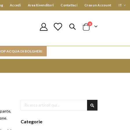
Lingua
og
Accedi
Area Rivenditori
Contattaci
Crea un Account
IT
elementi
0
Cart
HOP ACQUA DI BOLGHERI
Cerca
ppante,
Cerca
ione.
Categorie