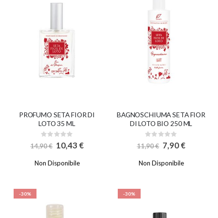
PROFUMO SETA FIOR DI
BAGNOSCHIUMA SETA FIOR
LOTO 35 ML
DI LOTO BIO 250 ML
Rating:
Rating:
0%
0%
Special
Special
10,43 €
7,90 €
14,90 €
11,90 €
Price
Price
Non Disponibile
Non Disponibile
-30%
-30%