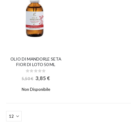
OLIO DI MANDORLE SETA
FIOR DI LOTO 50 ML
Rating:
0%
Special
3,85 €
5,50 €
Price
Non Disponibile