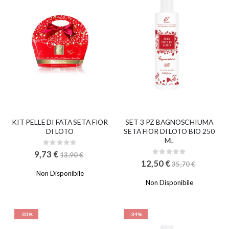
KIT PELLE DI FATA SETA FIOR
SET 3 PZ BAGNOSCHIUMA
DI LOTO
SETA FIOR DI LOTO BIO 250
ML
Rating:
0%
9,73 €
Rating:
13,90 €
0%
12,50 €
35,70 €
Non Disponibile
Non Disponibile
-30%
-34%