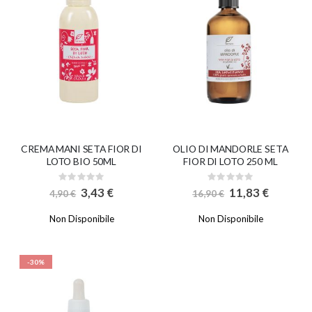
CREMA MANI SETA FIOR DI
OLIO DI MANDORLE SETA
LOTO BIO 50ML
FIOR DI LOTO 250 ML
Rating:
Rating:
0%
0%
Special
Special
3,43 €
11,83 €
4,90 €
16,90 €
Price
Price
Non Disponibile
Non Disponibile
-30%