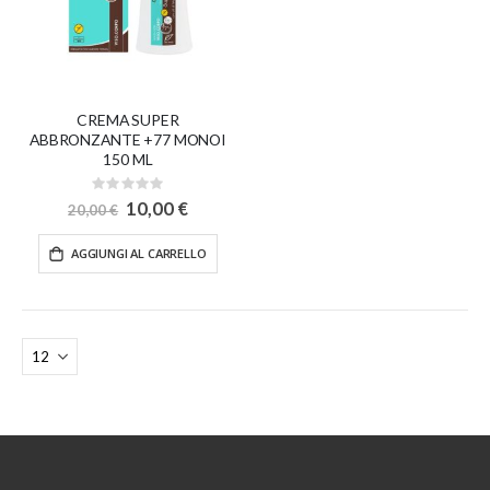
CREMA SUPER
ABBRONZANTE +77 MONOI
150 ML
Rating:
0%
Special
10,00 €
20,00 €
Price
AGGIUNGI AL CARRELLO