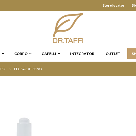
Store locator
Bl
O
CORPO
CAPELLI
INTEGRATORI
OUTLET
S
RPO
PLUS & UP-SENO