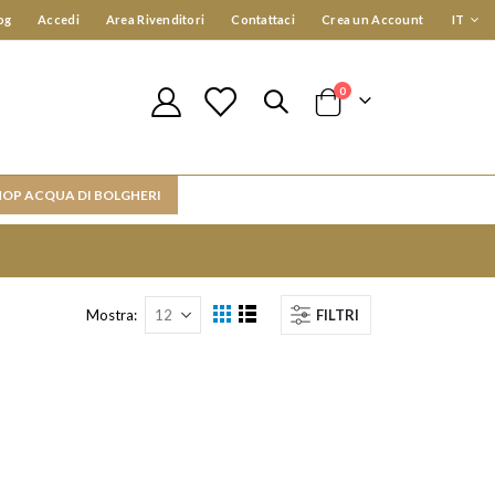
Lingua
og
Accedi
Area Rivenditori
Contattaci
Crea un Account
IT
elementi
0
Cart
HOP ACQUA DI BOLGHERI
Mostra
FILTRI
Mostra
Griglia
Lista
come