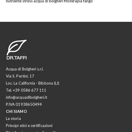
nutriente
stress
acqua di bolgheri
fitoterapia
fango
Acqua di Bolgheri s.r.l.
Via S. Pertini, 17
Loc. La California - Bibbona (LI)
Tel.
+39 0586 677 111
info@acquadibolgheri.it
P.IVA 01938650494
CHI SIAMO
La storia
Principi etici e certificazioni