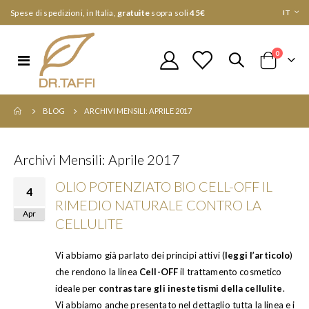
Lingua
Spese di spedizioni, in Italia,
gratuite
sopra soli
45€
IT
elementi
0
Toggle
Cart
Nav
BLOG
ARCHIVI MENSILI: APRILE 2017
Archivi Mensili: Aprile 2017
OLIO POTENZIATO BIO CELL-OFF IL
4
RIMEDIO NATURALE CONTRO LA
Apr
CELLULITE
Vi abbiamo già parlato dei principi attivi (
leggi l’articolo
)
che rendono la linea
Cell-OFF
il trattamento cosmetico
ideale per
contrastare gli inestetismi della cellulite
.
Vi abbiamo anche presentato nel dettaglio tutta la linea e i