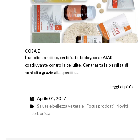
COSA È
È un olio specifico, certificato biologico da
AIAB
,
coadiuvante contro la cellulite.
Contrasta la perdita di
tonicità
grazie alla specifica…
Leggi di piu' »
Aprile 04, 2017
Salute e bellezza vegetale
,
Focus prodotti
,
Novità
,
L'erborista