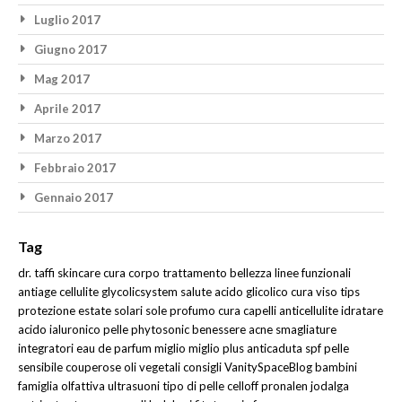
Luglio 2017
Giugno 2017
Mag 2017
Aprile 2017
Marzo 2017
Febbraio 2017
Gennaio 2017
Tag
dr. taffi
skincare
cura corpo
trattamento
bellezza
linee funzionali
antiage
cellulite
glycolicsystem
salute
acido glicolico
cura viso
tips
protezione
estate
solari
sole
profumo
cura capelli
anticellulite
idratare
acido ialuronico
pelle
phytosonic
benessere
acne
smagliature
integratori
eau de parfum
miglio
miglio plus
anticaduta
spf
pelle
sensibile
couperose
oli vegetali
consigli
VanitySpaceBlog
bambini
famiglia olfattiva
ultrasuoni
tipo di pelle
celloff
pronalen
jodalga