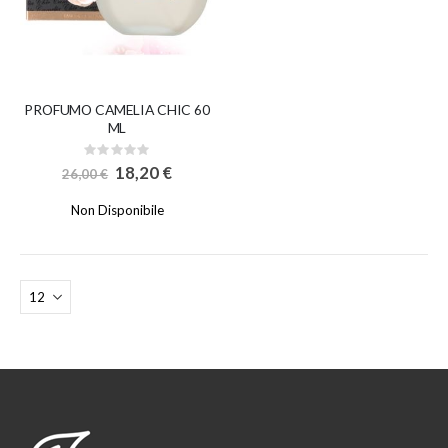
PROFUMO CAMELIA CHIC 60
ML
Rating:
0%
Special
18,20 €
26,00 €
Price
Non Disponibile