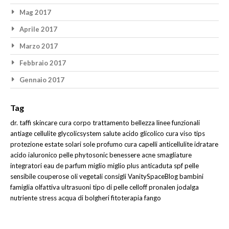
Mag 2017
Aprile 2017
Marzo 2017
Febbraio 2017
Gennaio 2017
Tag
dr. taffi
skincare
cura corpo
trattamento
bellezza
linee funzionali
antiage
cellulite
glycolicsystem
salute
acido glicolico
cura viso
tips
protezione
estate
solari
sole
profumo
cura capelli
anticellulite
idratare
acido ialuronico
pelle
phytosonic
benessere
acne
smagliature
integratori
eau de parfum
miglio
miglio plus
anticaduta
spf
pelle
sensibile
couperose
oli vegetali
consigli
VanitySpaceBlog
bambini
famiglia olfattiva
ultrasuoni
tipo di pelle
celloff
pronalen
jodalga
nutriente
stress
acqua di bolgheri
fitoterapia
fango