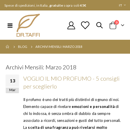
Lingua
Spese di spedizioni, in Italia,
gratuite
sopra soli
45€
IT
elementi
0
Toggle
Cart
Nav
BLOG
ARCHIVI MENSILI: MARZO 2018
Archivi Mensili: Marzo 2018
VOGLIO IL MIO PROFUMO - 5 consigli
13
per sceglierlo
Mar
Il profumo è uno dei tratti più distintivi di ognuno di noi.
Elemento capace di rivelare
emozioni e personalità
di
chi lo indossa, è senza ombra di dubbio da sempre
associato a ricordi, sensazioni e gusti del tutto personali.
La
scelta di una fragranza può rivelarsi molto