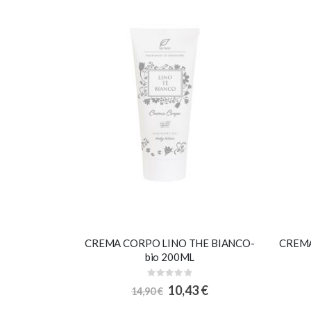
CREMA CORPO LINO THE BIANCO-
CREMA
bio 200ML
Rating:
0%
Special
10,43 €
14,90 €
Price