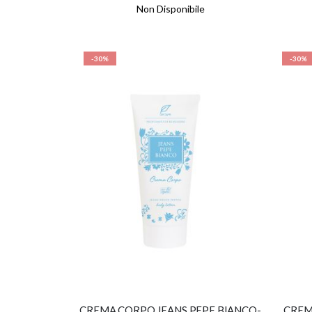
Non Disponibile
-30%
-30%
CREMA CORPO JEANS PEPE BIANCO-
CREM