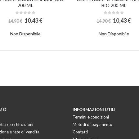
200 ML
BIO 200 ML
Rating:
Rating:
0%
0%
Special
Special
10,43 €
10,43 €
14,90 €
14,90 €
Price
Price
Non Disponibile
Non Disponibile
AMO
INFORMAZIONI UTILI
Termini e condizioni
tici e certificazioni
Metodi di pagamento
zione e rete di vendita
Contatti