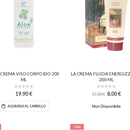
 CREMA VISO CORPO BIO 200
LA CREMA FLUIDA ENERGIZ
ML
200 ML
Rating:
Rating:
0%
0%
Special
19,90 €
8,00 €
17,00 €
Price
AGGIUNGI AL CARRELLO
Non Disponibile
-30%