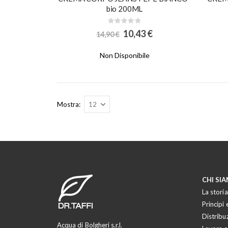
bio 200ML
Rating:
0%
Special
10,43 €
14,90 €
Price
Non Disponibile
Mostra
CHI SI
La storia
Principi e
Distribu
Acqua di Bolgheri s.r.l.