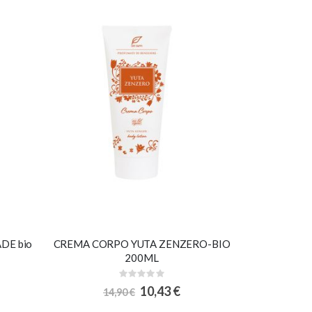
DE bio
CREMA CORPO YUTA ZENZERO-BIO
200ML
Rating:
0%
Special
10,43 €
14,90 €
Price