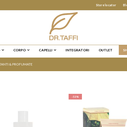
Store locator
Bl
O
CORPO
CAPELLI
INTEGRATORI
OUTLET
S
TANTI & PROFUMATE
-53%