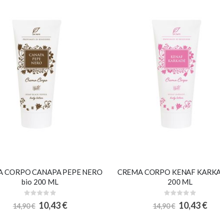
 CORPO CANAPA PEPE NERO
CREMA CORPO KENAF KARKA
bio 200 ML
200 ML
Rating:
Rating:
0%
0%
Special
Special
10,43 €
10,43 €
14,90 €
14,90 €
Price
Price