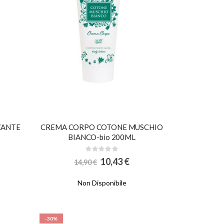
ZANTE
CREMA CORPO COTONE MUSCHIO
BIANCO-bio 200ML
Rating:
0%
Special
10,43 €
14,90 €
Price
Non Disponibile
-30%