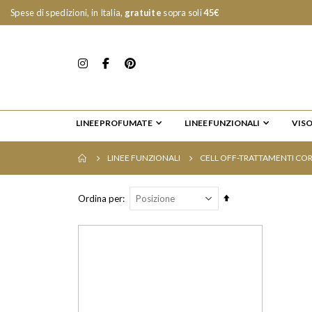
Spese di spedizioni, in Italia,
gratuite
sopra soli
45€
LINEE PROFUMATE
LINEE FUNZIONALI
VIS
LINEE FUNZIONALI
CELL OFF-TRATTAMENTI CO
Imposta
Ordina per
la
direzione
decrescente