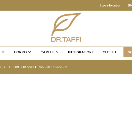
Store locator
Bl
O
CORPO
CAPELLI
INTEGRATORI
OUTLET
S
RPO
BRUCIA SNELL-PANCIA E FIANCHI