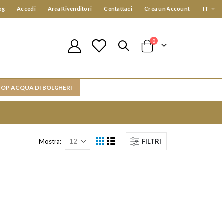
Lingua
og
Accedi
Area Rivenditori
Contattaci
Crea un Account
IT
elementi
0
Cart
HOP ACQUA DI BOLGHERI
Mostra
FILTRI
Mostra
Griglia
Lista
come