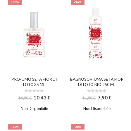
-30%
-34%
PROFUMO SETA FIOR DI
BAGNOSCHIUMA SETA FIOR
LOTO 35 ML
DI LOTO BIO 250 ML
Rating:
Rating:
0%
0%
S
S
10,43 €
7,90 €
14,90 €
11,90 €
p
p
e
e
c
c
Non Disponibile
Non Disponibile
i
i
a
a
l
l
P
P
r
r
-30%
-30%
i
i