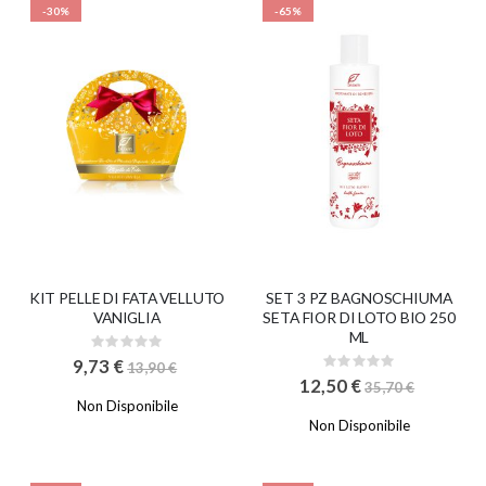
-30%
-65%
c
e
n
t
e
KIT PELLE DI FATA VELLUTO
SET 3 PZ BAGNOSCHIUMA
VANIGLIA
SETA FIOR DI LOTO BIO 250
ML
Rating:
0%
9,73 €
Rating:
13,90 €
0%
12,50 €
35,70 €
Non Disponibile
Non Disponibile