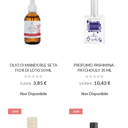
OLIO DI MANDORLE SETA
PROFUMO PASHMINA -
FIOR DI LOTO 50 ML
PATCHOULY 35 ML
Rating:
Rating:
0%
0%
S
S
3,85 €
10,43 €
5,50 €
14,90 €
p
p
e
e
c
c
Non Disponibile
Non Disponibile
i
i
a
a
l
l
P
P
r
r
-30%
-30%
i
i
c
c
e
e