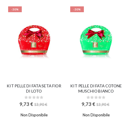
p
o
-30%
-30%
s
t
a
l
a
d
i
r
e
z
i
o
KIT PELLE DI FATA SETA FIOR
KIT PELLE DI FATA COTONE
n
DI LOTO
MUSCHIO BIANCO
e
Rating:
Rating:
d
0%
0%
9,73 €
9,73 €
13,90 €
13,90 €
e
c
Non Disponibile
Non Disponibile
r
e
s