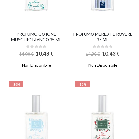
PROFUMO COTONE
PROFUMO MERLOT E ROVERE
MUSCHIO BIANCO 35 ML
35 ML
Rating:
Rating:
0%
0%
Special
Special
10,43 €
10,43 €
14,90 €
14,90 €
Price
Price
Non Disponibile
Non Disponibile
-30%
-30%