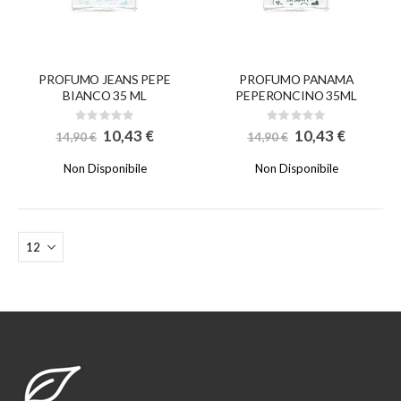
PROFUMO JEANS PEPE
PROFUMO PANAMA
BIANCO 35 ML
PEPERONCINO 35ML
Rating:
Rating:
0%
0%
Special
Special
10,43 €
10,43 €
14,90 €
14,90 €
Price
Price
Non Disponibile
Non Disponibile