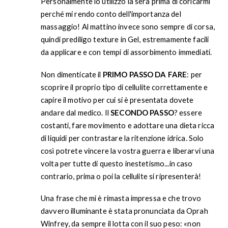
Personalmente lo utilizzo la sera prima di coricarmi
perché mi rendo conto dell'importanza del
massaggio! Al mattino invece sono sempre di corsa,
quindi prediligo texture in Gel, estremamente facili
da applicare e con tempi di assorbimento immediati.
Non dimenticate il
PRIMO PASSO DA FARE
: per
scoprire il proprio tipo di cellulite correttamente e
capire il motivo per cui si è presentata dovete
andare dal medico. Il
SECONDO PASSO
? essere
costanti, fare movimento e adottare una dieta ricca
di liquidi per contrastare la ritenzione idrica. Solo
così potrete vincere la vostra guerra e liberarvi una
volta per tutte di questo inestetismo...in caso
contrario, prima o poi la cellulite si ripresenterà!
Una frase che mi è rimasta impressa e che trovo
davvero illuminante è stata pronunciata da Oprah
Winfrey, da sempre il lotta con il suo peso: «non