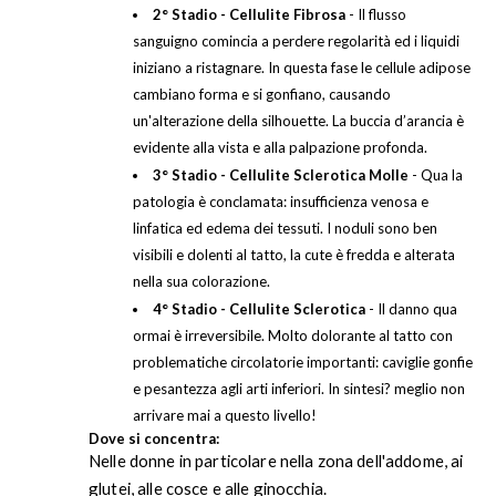
2° Stadio - Cellulite Fibrosa
- Il flusso
sanguigno comincia a perdere regolarità ed i liquidi
iniziano a ristagnare. In questa fase le cellule adipose
cambiano forma e si gonfiano, causando
un'alterazione della silhouette. La buccia d’arancia è
evidente alla vista e alla palpazione profonda.
3° Stadio - Cellulite Sclerotica Molle
- Qua la
patologia è conclamata: insufficienza venosa e
linfatica ed edema dei tessuti. I noduli sono ben
visibili e dolenti al tatto, la cute è fredda e alterata
nella sua colorazione.
4° Stadio - Cellulite Sclerotica
- Il danno qua
ormai è irreversibile. Molto dolorante al tatto con
problematiche circolatorie importanti: caviglie gonfie
e pesantezza agli arti inferiori. In sintesi? meglio non
arrivare mai a questo livello!
Dove si concentra:
Nelle donne in particolare nella zona dell'addome, ai
glutei, alle cosce e alle ginocchia.