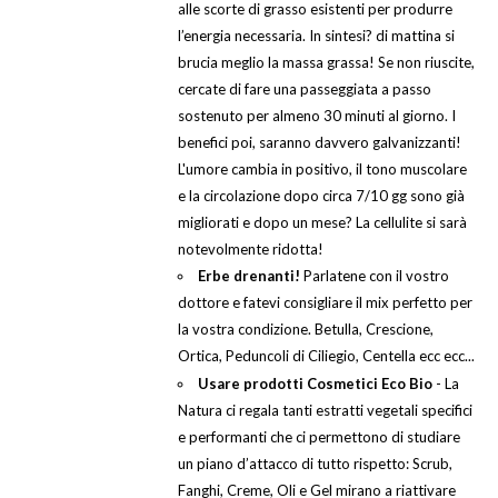
alle scorte di grasso esistenti per produrre
l’energia necessaria. In sintesi? di mattina si
brucia meglio la massa grassa! Se non riuscite,
cercate di fare una passeggiata a passo
sostenuto per almeno 30 minuti al giorno. I
benefici poi, saranno davvero galvanizzanti!
L'umore cambia in positivo, il tono muscolare
e la circolazione dopo circa 7/10 gg sono già
migliorati e dopo un mese? La cellulite si sarà
notevolmente ridotta!
Erbe drenanti!
Parlatene con il vostro
dottore e fatevi consigliare il mix perfetto per
la vostra condizione. Betulla, Crescione,
Ortica, Peduncoli di Ciliegio, Centella ecc ecc...
Usare prodotti Cosmetici Eco Bio
- La
Natura ci regala tanti estratti vegetali specifici
e performanti che ci permettono di studiare
un piano d’attacco di tutto rispetto: Scrub,
Fanghi, Creme, Oli e Gel mirano a riattivare