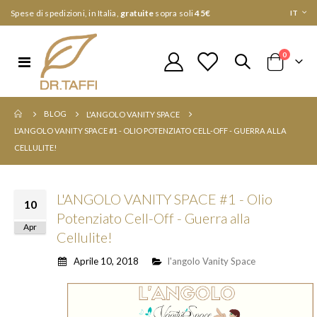
Lingua
Spese di spedizioni, in Italia,
gratuite
sopra soli
45€
IT
elementi
0
Toggle
Cart
Nav
BLOG
L'ANGOLO VANITY SPACE
L'ANGOLO VANITY SPACE #1 - OLIO POTENZIATO CELL-OFF - GUERRA ALLA
CELLULITE!
L'ANGOLO VANITY SPACE #1 - Olio
10
Potenziato Cell-Off - Guerra alla
Apr
Cellulite!
Aprile 10, 2018
l'angolo Vanity Space