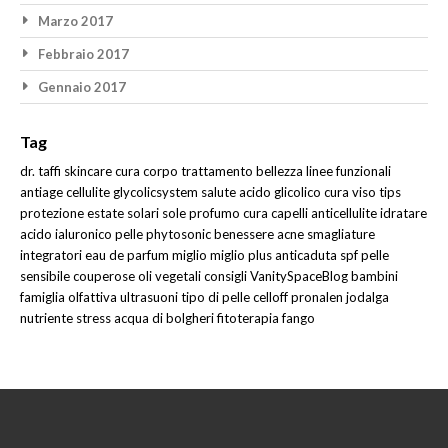
Marzo 2017
Febbraio 2017
Gennaio 2017
Tag
dr. taffi
skincare
cura corpo
trattamento
bellezza
linee funzionali
antiage
cellulite
glycolicsystem
salute
acido glicolico
cura viso
tips
protezione
estate
solari
sole
profumo
cura capelli
anticellulite
idratare
acido ialuronico
pelle
phytosonic
benessere
acne
smagliature
integratori
eau de parfum
miglio
miglio plus
anticaduta
spf
pelle
sensibile
couperose
oli vegetali
consigli
VanitySpaceBlog
bambini
famiglia olfattiva
ultrasuoni
tipo di pelle
celloff
pronalen
jodalga
nutriente
stress
acqua di bolgheri
fitoterapia
fango