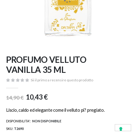
Vai
PROFUMO VELLUTO
all'inizio
della
VANILLA 35 ML
galleria
di
Sii il primo a recensire questo prodotto
immagini
10,43 €
14,90 €
Liscio, caldo ed elegante come il velluto pi? pregiato.
DISPONIBILITA':
NON DISPONIBILE
SKU
T2690