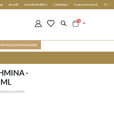
Lingua
og
Accedi
Area Rivenditori
Contattaci
Crea un Account
IT
elementi
0
Cart
HOP ACQUA DI BOLGHERI
HMINA -
 ML
re questo prodotto