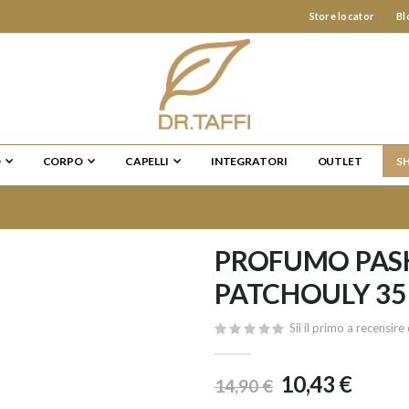
Store locator
Bl
O
CORPO
CAPELLI
INTEGRATORI
OUTLET
S
PROFUMO PAS
PATCHOULY 35
Sii il primo a recensi
10,43 €
14,90 €