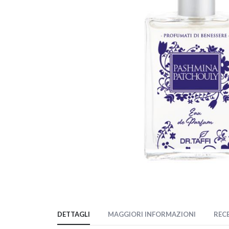
Vai
all'inizio
DETTAGLI
MAGGIORI INFORMAZIONI
REC
della