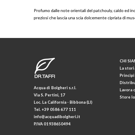
galleria
di
Profumo dalle note orientali del patchouly, caldo ed in
immagini
preziosi che lascia una scia dolcemente cipriata di musc
CHI SI
La stori
Principi
Distrib
Acqua di Bolgheri s.r.l.
Lavora 
Via S. Pertini, 17
Store l
Loc. La California - Bibbona (LI)
Tel.
+39 0586 677 111
info@acquadibolgheri.it
P.IVA 01938650494