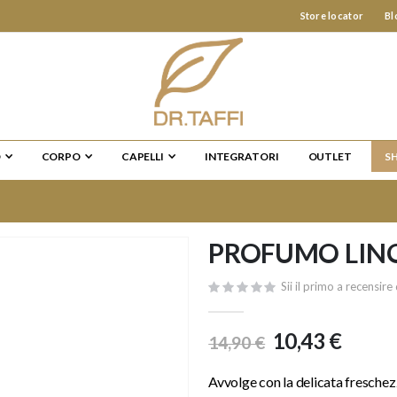
Store locator
Bl
O
CORPO
CAPELLI
INTEGRATORI
OUTLET
S
PROFUMO LINO
Sii il primo a recensi
10,43 €
14,90 €
Avvolge con la delicata freschezza