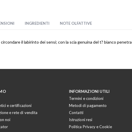
ENSIONI
INGREDIENTI
NOTE OLFATTIVE
r circondare il labirinto dei sensi; con la scia genuina del t? bianco pen
AMO
INFORMAZIONI UTILI
Termini e condizioni
tici e certificazioni
Metodi di pagamento
zione e rete di vendita
Contatti
on noi
Istruzioni resi
cator
Politica Privacy e Cookie