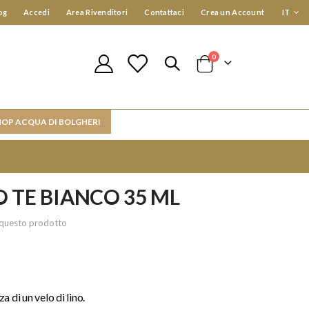
Lingua
og
Accedi
Area Rivenditori
Contattaci
Crea un Account
IT
elementi
0
Cart
HOP ACQUA DI BOLGHERI
 TE BIANCO 35 ML
re questo prodotto
 di un velo di lino.