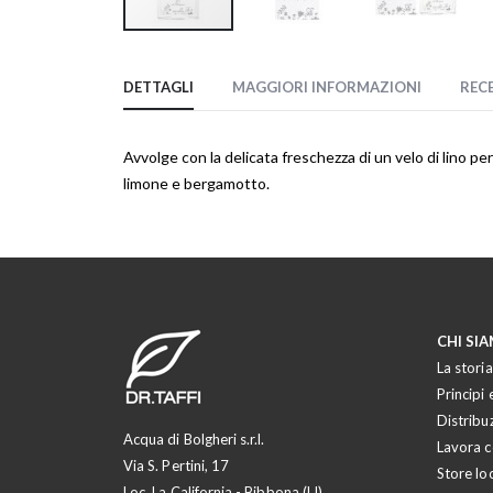
Vai
all'inizio
DETTAGLI
MAGGIORI INFORMAZIONI
REC
della
galleria
di
Avvolge con la delicata freschezza di un velo di lino pe
immagini
limone e bergamotto.
CHI SI
La storia
Principi e
Distribu
Acqua di Bolgheri s.r.l.
Lavora c
Via S. Pertini, 17
Store lo
Loc. La California - Bibbona (LI)