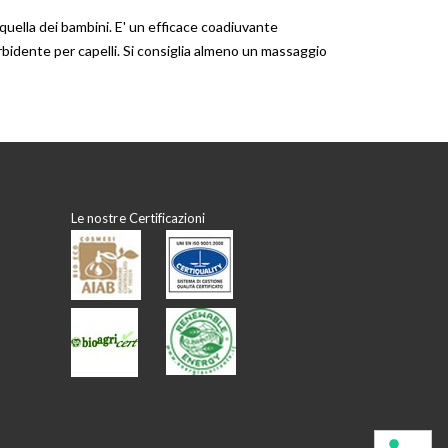
quella dei bambini. E' un efficace coadiuvante
bidente per capelli. Si consiglia almeno un massaggio
Le nostre Certificazioni