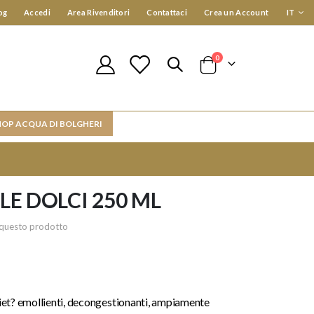
Lingua
og
Accedi
Area Rivenditori
Contattaci
Crea un Account
IT
elementi
0
Cart
HOP ACQUA DI BOLGHERI
E DOLCI 250 ML
re questo prodotto
iet? emollienti, decongestionanti, ampiamente