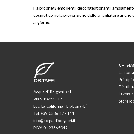
di
Ha propriet? emollienti, decongestionanti, ampiamente u
immagini
cosmetico nella prevenzione delle smagliature anche d
al giorno.
CHI SI
La storia
Principi e
Distribu
Acqua di Bolgheri s.r.l.
Lavora c
Via S. Pertini, 17
Store lo
Loc. La California - Bibbona (LI)
Tel.
+39 0586 677 111
info@acquadibolgheri.it
P.IVA 01938650494