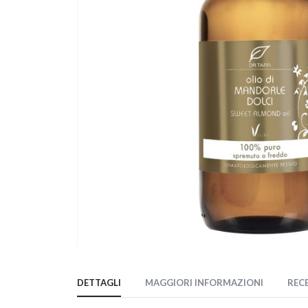
Vai
all'inizio
DETTAGLI
MAGGIORI INFORMAZIONI
REC
della
galleria