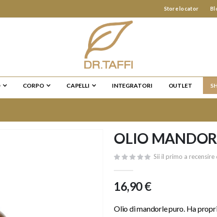
Store locator
Bl
O
CORPO
CAPELLI
INTEGRATORI
OUTLET
S
OLIO MANDORL
Sii il primo a recensi
16,90 €
Olio di mandorle puro. Ha propr