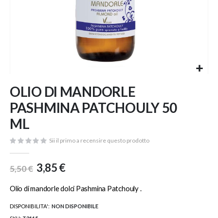
Vai
OLIO DI MANDORLE
all'inizio
della
PASHMINA PATCHOULY 50
galleria
di
ML
immagini
Sii il primo a recensire questo prodotto
3,85 €
5,50 €
Olio di mandorle dolci Pashmina Patchouly .
DISPONIBILITA':
NON DISPONIBILE