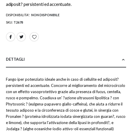
adiposit? persistenti ed accentuate.
DISPONIBILITA':
NON DISPONIBILE
SKU
T2678
DETTAGLI
Fango iper potenziato ideale anche in caso di cellulite ed adiposit?
persistenti ed accentuate. Concorre al miglioramento del microcircolo
con un effetto vasoprotettivo grazie alla presenza di fucus, centella,
rusco e pompelmo. Coadiuva un' ?azione ultrasuoni lipolitica ? con
Phytosonic ? (eulgena-papavero giallo-caffeina), che aiuta a ridurre il
tessuto adiposo e la circonferenza di cosce e glutei, in sinergia con
Pronalen ? (proteina idrolizzata iodata sinergizzata con guaran?, rusco
e limone), che supporta l'attivazione della lipasi in profondit?, e
Jodalga ? (alghe oceaniche-iodio attivo-oli essenziali funzionali)