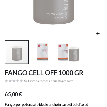
Vai
FANGO CELL OFF 1000 GR
all'inizio
della
Sii il primo a recensire questo prodotto
galleria
di
immagini
65,00 €
Fango iper potenziato ideale anche in caso di cellulite ed