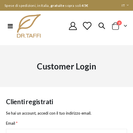
Lingua
Spese di spedizioni, in Italia,
gratuite
sopra soli
45€
IT
elementi
0
Toggle
Cart
Nav
Customer Login
Clienti registrati
Se hai un account, accedi con il tuo indirizzo email.
Email