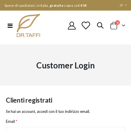
Lingua
Spese di spedizioni, in Italia,
gratuite
sopra soli
45€
IT
elementi
0
Toggle
Cart
Nav
Customer Login
Clienti registrati
Se hai un account, accedi con il tuo indirizzo email.
Email