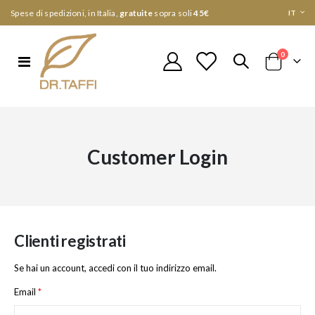
Lingua
Spese di spedizioni, in Italia,
gratuite
sopra soli
45€
IT
elementi
0
Toggle
Cart
Nav
Customer Login
Clienti registrati
Se hai un account, accedi con il tuo indirizzo email.
Email