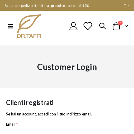
Lingua
Spese di spedizioni, in Italia,
gratuite
sopra soli
45€
IT
elementi
0
Toggle
Cart
Nav
Customer Login
Clienti registrati
Se hai un account, accedi con il tuo indirizzo email.
Email