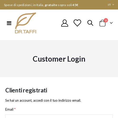
Lingua
Spese di spedizioni, in Italia,
gratuite
sopra soli
45€
IT
elementi
0
Toggle
Cart
Nav
Customer Login
Clienti registrati
Se hai un account, accedi con il tuo indirizzo email.
Email