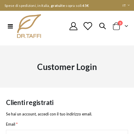
Lingua
Spese di spedizioni, in Italia,
gratuite
sopra soli
45€
IT
elementi
0
Toggle
Cart
Nav
Customer Login
Clienti registrati
Se hai un account, accedi con il tuo indirizzo email.
Email