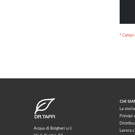
CHI SI
La storia
Principi e
Distribu
Acqua di Bolgheri s.r.l.
Lavora c