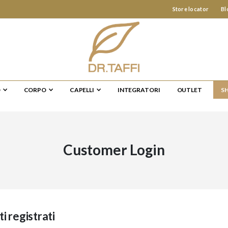
Store locator
Bl
O
CORPO
CAPELLI
INTEGRATORI
OUTLET
S
Customer Login
ti registrati