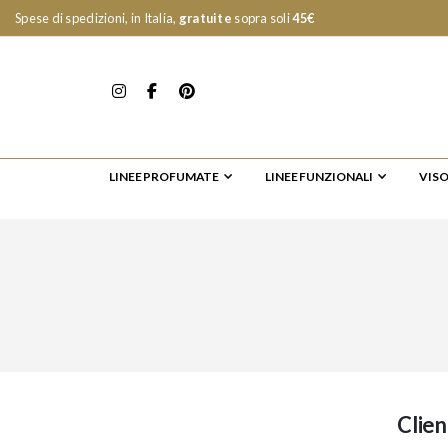
Spese di spedizioni, in Italia,
gratuite
sopra soli
45€
LINEE PROFUMATE
LINEE FUNZIONALI
VIS
Clien