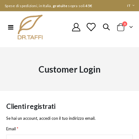
Lingua
Spese di spedizioni, in Italia,
gratuite
sopra soli
45€
IT
elementi
0
Toggle
Cart
Nav
Customer Login
Clienti registrati
Se hai un account, accedi con il tuo indirizzo email.
Email