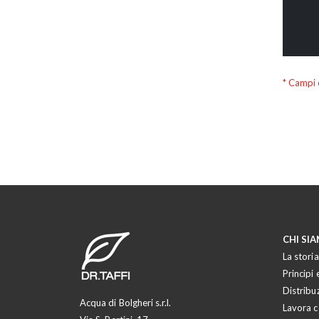
CHI SI
La storia
Principi e
Distribu
Acqua di Bolgheri s.r.l.
Lavora c