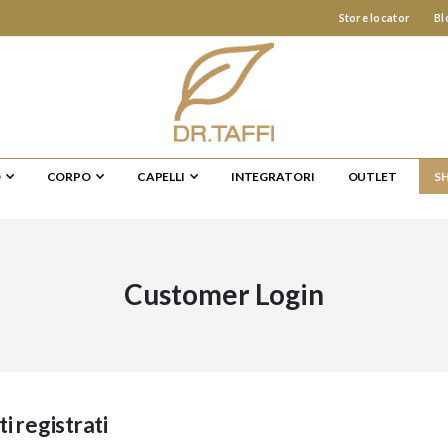
Store locator
Bl
O
CORPO
CAPELLI
INTEGRATORI
OUTLET
S
Customer Login
ti registrati