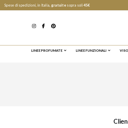
Spese di spedizioni, in Italia,
gratuite
sopra soli
45€
LINEE PROFUMATE
LINEE FUNZIONALI
VIS
Clien