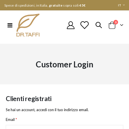
Lingua
Spese di spedizioni, in Italia,
gratuite
sopra soli
45€
IT
elementi
0
Toggle
Cart
Nav
Customer Login
Clienti registrati
Se hai un account, accedi con il tuo indirizzo email.
Email