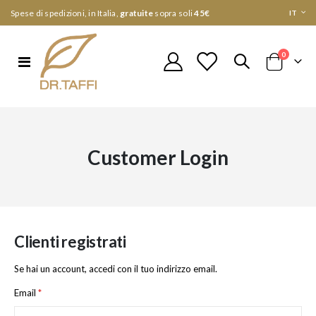
Lingua
Spese di spedizioni, in Italia,
gratuite
sopra soli
45€
IT
elementi
0
Toggle
Cart
Nav
Customer Login
Clienti registrati
Se hai un account, accedi con il tuo indirizzo email.
Email