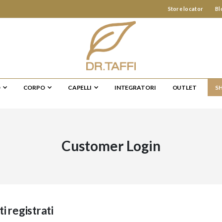
Store locator
Bl
O
CORPO
CAPELLI
INTEGRATORI
OUTLET
S
Customer Login
ti registrati