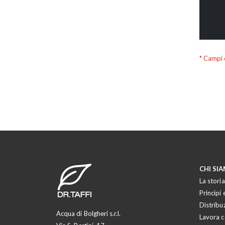
CHI SI
La storia
Principi e
Distribu
Acqua di Bolgheri s.r.l.
Lavora c