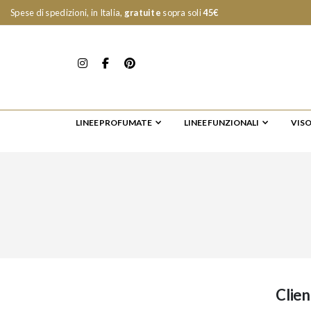
Spese di spedizioni, in Italia,
gratuite
sopra soli
45€
LINEE PROFUMATE
LINEE FUNZIONALI
VIS
Clien