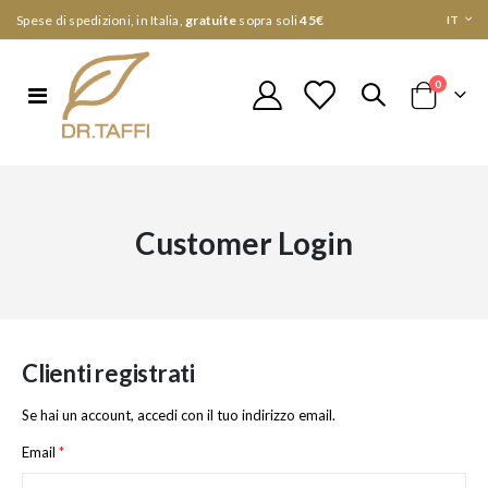
Lingua
Spese di spedizioni, in Italia,
gratuite
sopra soli
45€
IT
elementi
0
Toggle
Cart
Nav
Customer Login
Clienti registrati
Se hai un account, accedi con il tuo indirizzo email.
Email