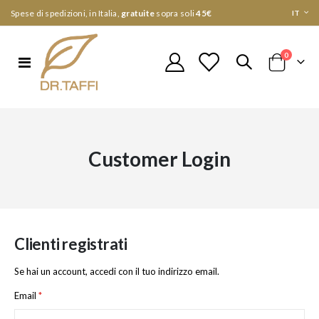
Lingua
Spese di spedizioni, in Italia,
gratuite
sopra soli
45€
IT
elementi
0
Toggle
Cart
Nav
Customer Login
Clienti registrati
Se hai un account, accedi con il tuo indirizzo email.
Email