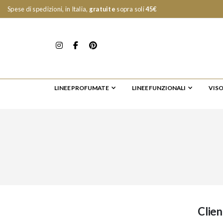
Spese di spedizioni, in Italia,
gratuite
sopra soli
45€
LINEE PROFUMATE
LINEE FUNZIONALI
VIS
Clien