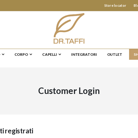
Store locator
Bl
O
CORPO
CAPELLI
INTEGRATORI
OUTLET
S
Customer Login
ti registrati