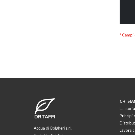
CHI SI
La storia
Principi e
Distribu
Acqua di Bolgheri s.r.l.
Lavora c