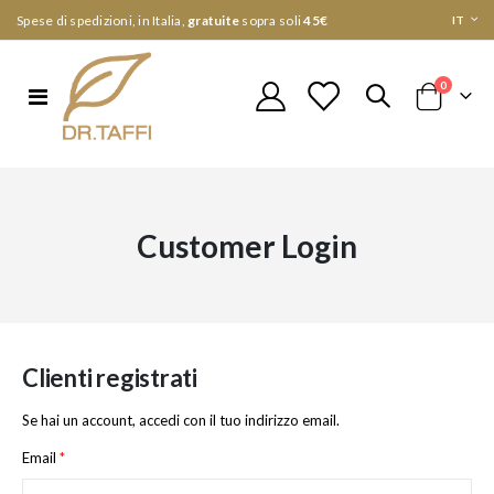
Lingua
Spese di spedizioni, in Italia,
gratuite
sopra soli
45€
IT
elementi
0
Toggle
Cart
Nav
Customer Login
Clienti registrati
Se hai un account, accedi con il tuo indirizzo email.
Email