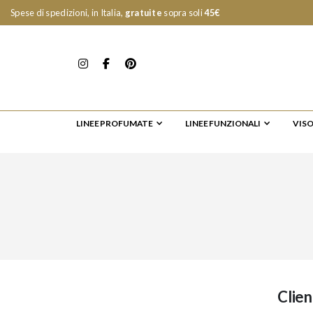
Spese di spedizioni, in Italia,
gratuite
sopra soli
45€
LINEE PROFUMATE
LINEE FUNZIONALI
VIS
Clien