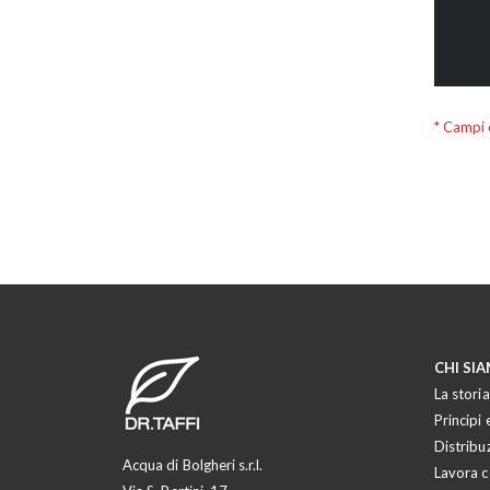
CHI SI
La storia
Principi e
Distribu
Acqua di Bolgheri s.r.l.
Lavora c