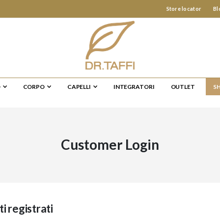
Store locator
Bl
O
CORPO
CAPELLI
INTEGRATORI
OUTLET
S
Customer Login
ti registrati