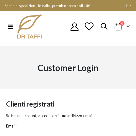
Lingua
Spese di spedizioni, in Italia,
gratuite
sopra soli
45€
IT
elementi
0
Toggle
Cart
Nav
Customer Login
Clienti registrati
Se hai un account, accedi con il tuo indirizzo email.
Email