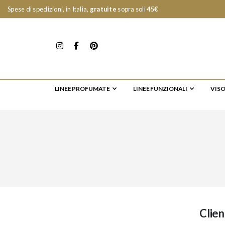
Spese di spedizioni, in Italia,
gratuite
sopra soli
45€
LINEE PROFUMATE
LINEE FUNZIONALI
VIS
Clien