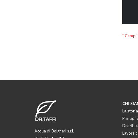
CHI SI
La storia
Principi e
Distribu
Acqua di Bolgheri s.r.l.
Lavora c