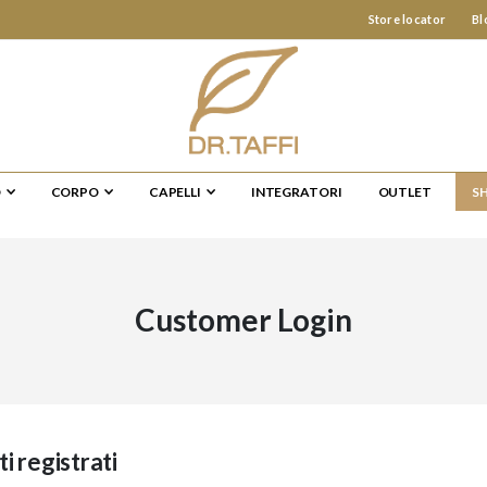
Store locator
Bl
O
CORPO
CAPELLI
INTEGRATORI
OUTLET
S
Customer Login
ti registrati