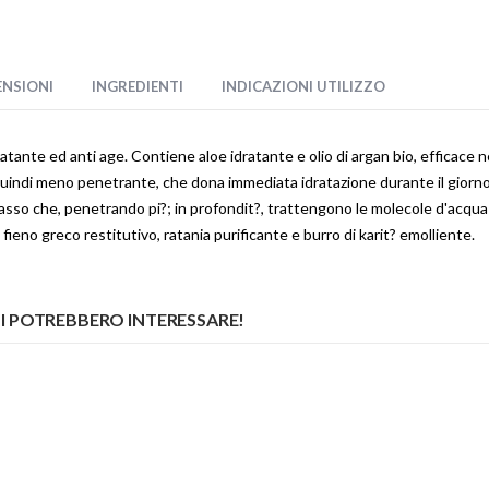
ENSIONI
INGREDIENTI
INDICAZIONI UTILIZZO
ante ed anti age. Contiene aloe idratante e olio di argan bio, efficace ne
, quindi meno penetrante, che dona immediata idratazione durante il gior
asso che, penetrando pi?; in profondit?, trattengono le molecole d'acqua 
 fieno greco restitutivo, ratania purificante e burro di karit? emolliente.
I POTREBBERO INTERESSARE!