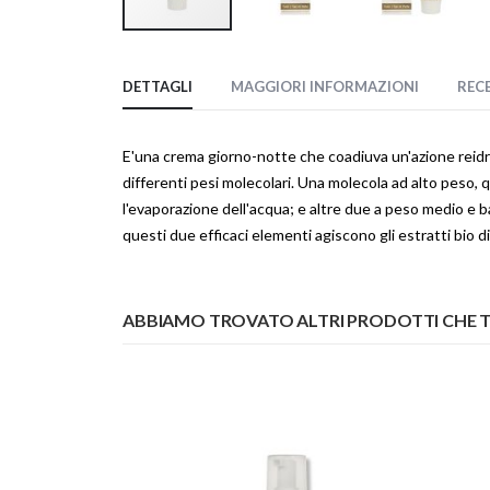
Vai
all'inizio
DETTAGLI
MAGGIORI INFORMAZIONI
REC
della
galleria
di
E'una crema giorno-notte che coadiuva un'azione reidrat
immagini
differenti pesi molecolari. Una molecola ad alto peso
l'evaporazione dell'acqua; e altre due a peso medio e b
questi due efficaci elementi agiscono gli estratti bio di
ABBIAMO TROVATO ALTRI PRODOTTI CHE T