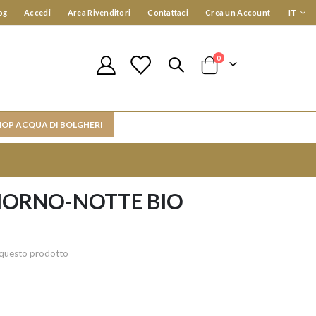
Lingua
og
Accedi
Area Rivenditori
Contattaci
Crea un Account
IT
elementi
0
Cart
HOP ACQUA DI BOLGHERI
IORNO-NOTTE BIO
re questo prodotto