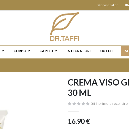
Store locator
Bl
O
CORPO
CAPELLI
INTEGRATORI
OUTLET
S
CREMA VISO G
30 ML
Sii il primo a recensi
16,90 €