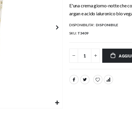
E'una crema giorno-notte che coa
argan e acido ialuronico bio veg
DISPONIBILITA':
DISPONIBILE
SKU
T3409
AGGIU