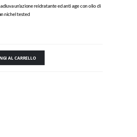
diuva un'azione reidratante ed anti age con olio di
an nichel tested
NGI AL CARRELLO