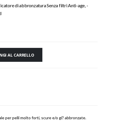
atore di abbronzatura Senza filtri Anti-age, -
d
NGI AL CARRELLO
 per pelli molto forti, scure e/o gi? abbronzate.