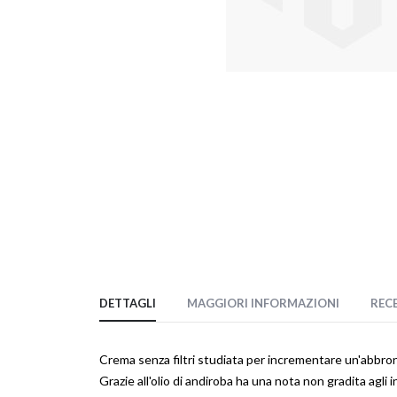
Vai
all'inizio
della
galleria
di
immagini
DETTAGLI
MAGGIORI INFORMAZIONI
REC
Crema senza filtri studiata per incrementare un'abbronz
Grazie all'olio di andiroba ha una nota non gradita agli