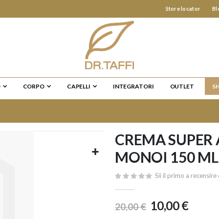
Store locator
Bl
O
CORPO
CAPELLI
INTEGRATORI
OUTLET
S
CREMA SUPER
MONOI 150 ML
Sii il primo a recensi
10,00 €
20,00 €