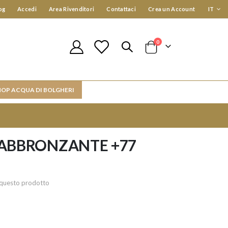
Lingua
og
Accedi
Area Rivenditori
Contattaci
Crea un Account
IT
elementi
0
Cart
HOP ACQUA DI BOLGHERI
 ABBRONZANTE +77
re questo prodotto