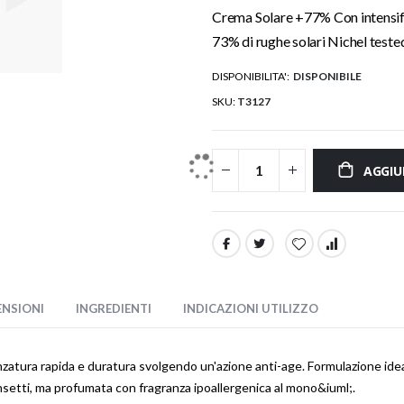
Crema Solare +77% Con intensific
73% di rughe solari Nichel teste
DISPONIBILITA':
DISPONIBILE
SKU
T3127
AGGIU
ENSIONI
INGREDIENTI
INDICAZIONI UTILIZZO
atura rapida e duratura svolgendo un'azione anti-age. Formulazione ideale
 insetti, ma profumata con fragranza ipoallergenica al mono&iuml;.