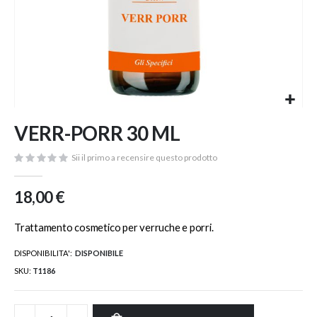
Vai
VERR-PORR 30 ML
all'inizio
della
Sii il primo a recensire questo prodotto
galleria
di
immagini
18,00 €
Trattamento cosmetico per verruche e porri.
DISPONIBILITA':
DISPONIBILE
SKU
T1186