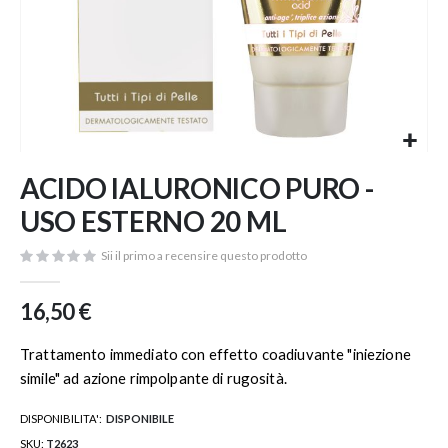
Vai
ACIDO IALURONICO PURO -
all'inizio
della
USO ESTERNO 20 ML
galleria
di
Sii il primo a recensire questo prodotto
immagini
16,50 €
Trattamento immediato con effetto coadiuvante "iniezione
simile" ad azione rimpolpante di rugosità.
DISPONIBILITA':
DISPONIBILE
SKU
T2623