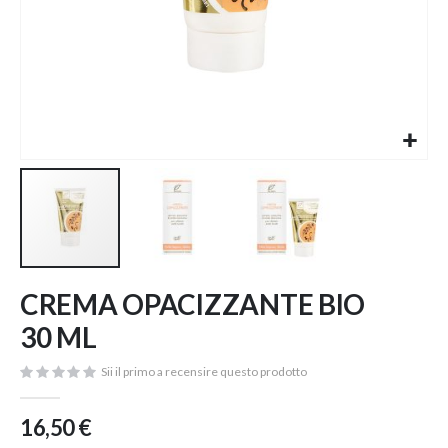
Vai
CREMA OPACIZZANTE BIO
all'inizio
della
30 ML
galleria
di
Sii il primo a recensire questo prodotto
immagini
16,50 €