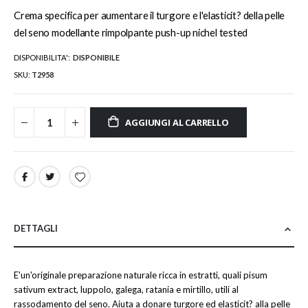
Crema specifica per aumentare il turgore e l'elasticit? della pelle
del seno modellante rimpolpante push-up nichel tested
DISPONIBILITA':
DISPONIBILE
SKU
T2958
AGGIUNGI AL CARRELLO
DETTAGLI
E'un'originale preparazione naturale ricca in estratti, quali pisum
sativum extract, luppolo, galega, ratania e mirtillo, utili al
rassodamento del seno. Aiuta a donare turgore ed elasticit? alla pelle