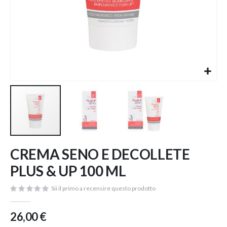
Vai
CREMA SENO E DECOLLETE
all'inizio
della
PLUS & UP 100 ML
galleria
di
Sii il primo a recensire questo prodotto
immagini
26,00 €